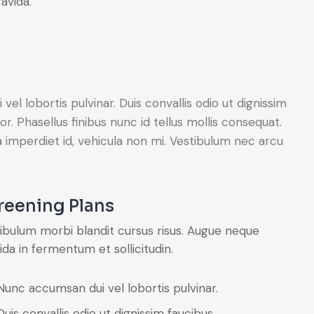
avida.
l lobortis pulvinar. Duis convallis odio ut dignissim
or. Phasellus finibus nunc id tellus mollis consequat.
 imperdiet id, vehicula non mi. Vestibulum nec arcu
reening Plans
ibulum morbi blandit cursus risus. Augue neque
ida in fermentum et sollicitudin.
Nunc accumsan dui vel lobortis pulvinar.
Duis convallis odio ut dignissim faucibus.