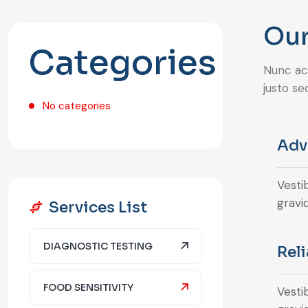
Our
Categories
Nunc acc
justo se
No categories
Adv
Vesti
gravid
Services List
DIAGNOSTIC TESTING
Rel
FOOD SENSITIVITY
Vesti