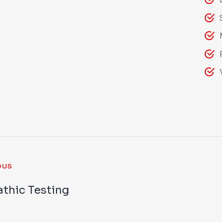
OUS
thic Testing