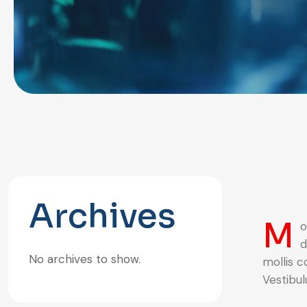
Archives
M
o
d
No archives to show.
mollis c
Vestibul