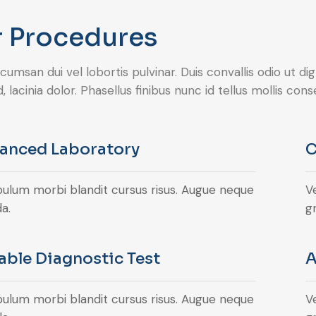
 Procedures
umsan dui vel lobortis pulvinar. Duis convallis odio ut d
d, lacinia dolor. Phasellus finibus nunc id tellus mollis c
anced Laboratory
C
bulum morbi blandit cursus risus. Augue neque
V
a.
gr
iable Diagnostic Test
A
bulum morbi blandit cursus risus. Augue neque
V